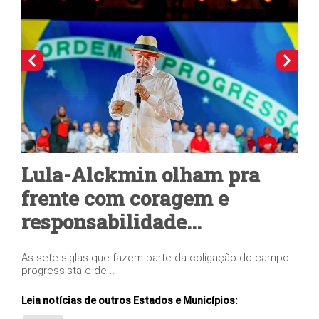
al
Lula-Alckmin olham pra
P
frente com coragem e
tr
responsabilidade...
co
As sete siglas que fazem parte da coligação do campo
Coli
progressista e de...
comp
Leia notícias de outros Estados e Municípios: