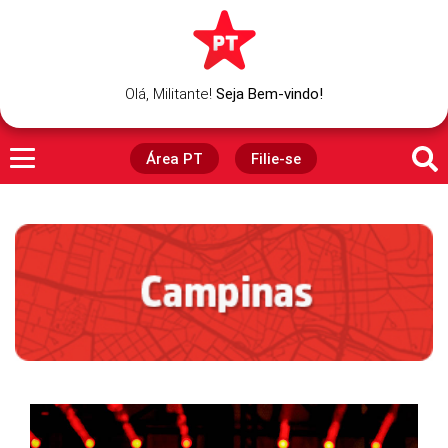
Olá,
Militante
!
Seja Bem-vindo!
Área PT
Filie-se